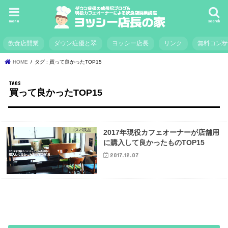
menu
search
飲食店開業
ダウン症優と翠
ヨッシー店長
リンク
無料コン
HOME
タグ : 買って良かったTOP15
買って良かったTOP15
コスパ良品
2017年現役カフェオーナーが店舗用
に購入して良かったものTOP15
2017.12.07