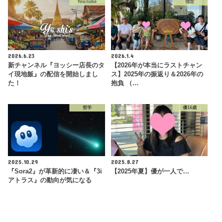
YouTube
信念
2026.6.23
2026.1.4
新チャンネル『ヨッシー店長のタ
【2026年が本当にラストチャン
イ現地飯』の配信を開始しまし
ス】2025年の振返り＆2026年の
た！
抱負 （…
哲学
優16歳
2025.10.29
2025.8.27
『Sora2』が革新的に凄い＆『3i
【2025年夏】優が一人で…
アトラス』の動向が気になる