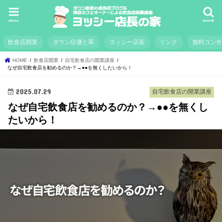
menu
search
飲食店開業
ダウン症優と翠
ヨッシー店長
リンク
無料コン
HOME
飲食店開業
自宅飲食店の開業講座
なぜ自宅飲食店を勧めるのか？→●●を無くしたいから！
2025.07.29
自宅飲食店の開業講座
なぜ自宅飲食店を勧めるのか？→●●を無くし
たいから！