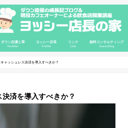
ダウン症優と翠
ヨッシー店長
リンク
無料コンサルティング
Yuu&Sui
Profile
Link
Consulting
講座
講座
講座
ルＱ＆Ａ
輪
優0歳
優1歳
優2歳
優3歳
優4歳
優7歳
優8歳
優9歳
優10歳
翠2歳
翠3歳
ゆすい姉妹
ダウン症情報
ダウン症の悩み相談
プロフィール
哲学
信念
レポート
ビジネス
インタビュー
旅行
映画
コスパ良品
サイトマップ
Instagram
ChariT
ヨッシーてんちょの部屋(旧ブログ)
カフェガパオ
Twitter
Google+
YouTube
掃除グッズ
インテリア
クレジットカー
はキャッシュレス決済を導入すべきか？
ス決済を導入すべきか？