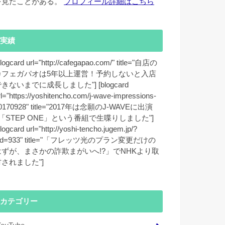
を見たことがある。
プロフィール詳細はこちら
実績
blogcard url="http://cafegapao.com/" title="自店の
カフェガパオは5年以上運営！予約しないと入店
きないまでに成長しました"] [blogcard
rl="https://yoshitencho.com/j-wave-impressions-
0170928" title="2017年は念願のJ-WAVEに出演
♪「STEP ONE」という番組で生喋りしました"]
blogcard url="http://yoshi-tencho.jugem.jp/?
id=933" title="「フレッツ光のプラン変更だけの
はずが、まさかの詐欺まがいへ!?」でNHKより取
材されました"]
カテゴリー