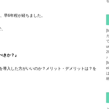
て、早6年程が経ちました。
で、
[
で
u
2
べきか？』
[
e
を導入した方がいいのか？メリット・デメリットは？を