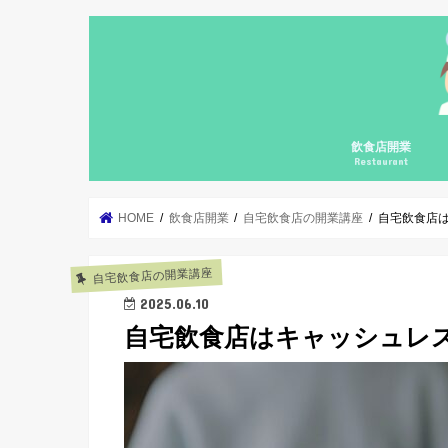
飲食店開業
Restaurant
自宅飲食店の開業
個人飲食店の開業
個人飲食店の継続
飲食店開業コンサ
集客勉強会
カフェガパオ
料理の基礎の基礎
メニューブックの
HOME
飲食店開業
自宅飲食店の開業講座
自宅飲食店
自宅飲食店の開業講座
2025.06.10
自宅飲食店はキャッシュレ