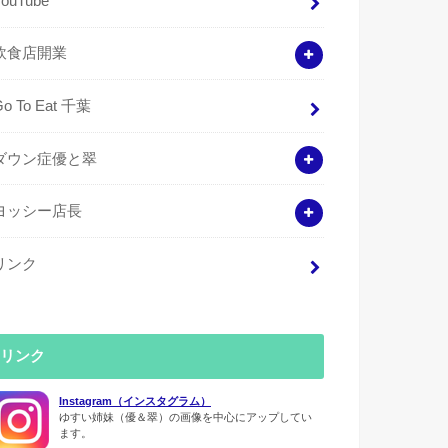
YouTube
飲食店開業
Go To Eat 千葉
ダウン症優と翠
ヨッシー店長
リンク
リンク
Instagram（インスタグラム）
ゆすい姉妹（優＆翠）の画像を中心にアップしてい
ます。