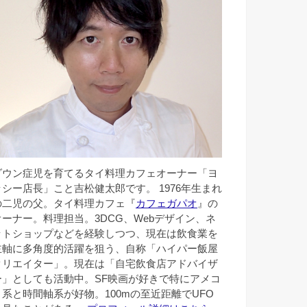
ダウン症児を育てるタイ料理カフェオーナー「ヨ
ッシー店長」こと吉松健太郎です。 1976年生まれ
の二児の父。タイ料理カフェ『
カフェガパオ
』の
オーナー。料理担当。3DCG、Webデザイン、ネ
ットショップなどを経験しつつ、現在は飲食業を
主軸に多角度的活躍を狙う、自称「ハイパー飯屋
クリエイター」。現在は「自宅飲食店アドバイザ
ー」としても活動中。SF映画が好きで特にアメコ
ミ系と時間軸系が好物。100mの至近距離でUFO