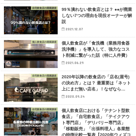
自宅飲食店の開業講座
99％潰れない飲食店とは？ ●●が廃業
しない7つの理由を現役オーナーが解
説
2021.12.07
個人飲食店の開業講座
個人飲食店が「食洗機（業務用食器
洗浄機）」を導入して、強力なコス
ト削減に繋がった話（特に人件費）
2021.06.29
自宅飲食店の開業講座
2020年以降の飲食店の「店名(屋号)
の決め方」とは？ 最重要は「ネット
上にまだ無い店名」！なぜなら…
2020.09.24
自宅飲食店の開業講座
個人飲食店における「テナント型飲
食店」「自宅飲食店」「テイクアウ
ト専門店」「デリバリー専門店」
「移動販売」「出張料理人」各業態
の特徴比較一覧表【2020年ウィズコ