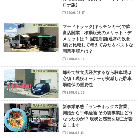
ロナ版】
2020.08.17
個人飲食店の開業講座
フードトラック(キッチンカー)で飲
食店開業！移動販売のメリット・デ
メリットは？ 固定店舗(通常の飲食
店)と比較して考えてみた＆ベストな
開業手順とは？
2018.08.08
個人飲食店の開業講座
郊外で飲食店経営するなら駐車場は
必須！現役オーナーが実感した駐車
場確保の重要性
2018.06.08
個人飲食店の開業講座
新事業形態「ランチボックス営業」
開始から半年経過 その後事業はどう
なったのか!? 現状と感想を店主が告
白します
2018.05.13