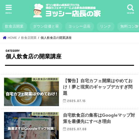
menu
search
飲食店開業
ダウン症優と翠
ヨッシー店長
リンク
無料コン
HOME
飲食店開業
個人飲食店の開業講座
個人飲食店の開業講座
個人飲食店の開業講座
【警告】自宅カフェ開業はやめてお
け！夢と現実のギャップデカすぎ問
題
2025.07.15
自宅飲食店の開業講座
自宅飲食店の集客はGoogleマップ対
策を最優先にすべき理由
2025.07.08