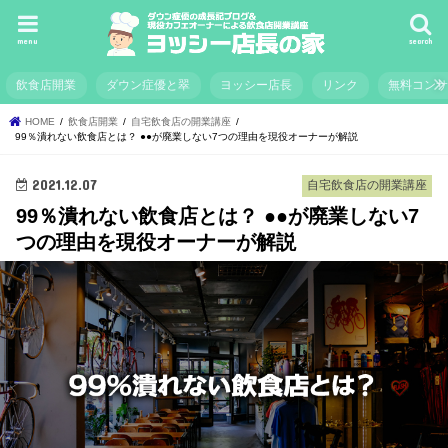
menu
search
飲食店開業
ダウン症優と翠
ヨッシー店長
リンク
無料コン
HOME
飲食店開業
自宅飲食店の開業講座
99％潰れない飲食店とは？ ●●が廃業しない7つの理由を現役オーナーが解説
2021.12.07
自宅飲食店の開業講座
99％潰れない飲食店とは？ ●●が廃業しない7
つの理由を現役オーナーが解説