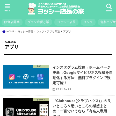
menu
search
飲食店開業
ダウン症優と翠
ヨッシー店長
リンク
無料コン
HOME
ヨッシー店長
ウェブ・アプリ関連
アプリ
アプリ
レポート
インスタグラム投稿→ホームページ
更新→Googleマイビジネス投稿を自
動化する方法 無料プラグインで設
定可能！
2021.04.27
レポート
『Clubhouse(クラブハウス)』の良
いところ＆悪いところの感想まと
め！一言でいうなら「有名人専用