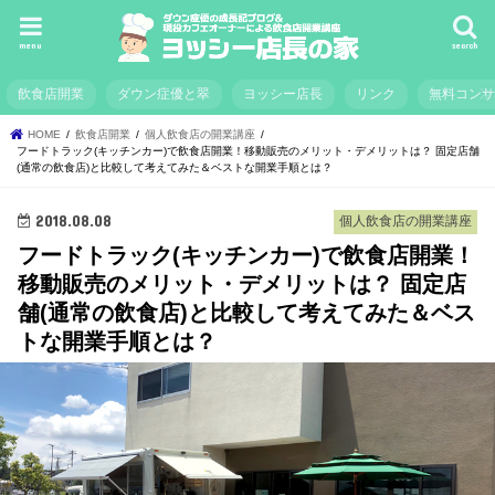
menu
search
飲食店開業
ダウン症優と翠
ヨッシー店長
リンク
無料コン
HOME
飲食店開業
個人飲食店の開業講座
フードトラック(キッチンカー)で飲食店開業！移動販売のメリット・デメリットは？ 固定店舗
(通常の飲食店)と比較して考えてみた＆ベストな開業手順とは？
2018.08.08
個人飲食店の開業講座
フードトラック(キッチンカー)で飲食店開業！
移動販売のメリット・デメリットは？ 固定店
舗(通常の飲食店)と比較して考えてみた＆ベス
トな開業手順とは？