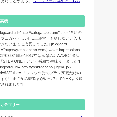
を見たことがある。
プロフィール詳細はこちら
実績
blogcard url="http://cafegapao.com/" title="自店の
カフェガパオは5年以上運営！予約しないと入店
きないまでに成長しました"] [blogcard
rl="https://yoshitencho.com/j-wave-impressions-
0170928" title="2017年は念願のJ-WAVEに出演
♪「STEP ONE」という番組で生喋りしました"]
blogcard url="http://yoshi-tencho.jugem.jp/?
id=933" title="「フレッツ光のプラン変更だけの
はずが、まさかの詐欺まがいへ!?」でNHKより取
材されました"]
カテゴリー