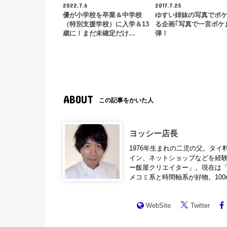
2022.7.6
2017.7.25
優が小学校を卒業＆中学校
ゆすい姉妹の写真でボ
（特別支援学校）に入学＆13
る企画｢写真で一言ボケ｣
歳に！まだ未確定だけ…
弾！
ABOUT
この記事をかいた人
ヨッシー店長
1976年生まれの二児の父。タイ
イン、ネットショップなどを経
ー飯屋クリエイター」。現在は「
メコミ系と時間軸系が好物。10
WebSite
Twitter