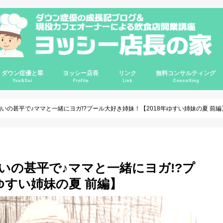
ダウン症優と翠
ヨッシー店長
リンク
無料コンサルティング
Yuu&Sui
Profile
Link
Consulting
講座
講座
講座
ルＱ＆Ａ
輪
優0歳
優1歳
優2歳
優3歳
優4歳
優7歳
優8歳
優9歳
優10歳
翠2歳
翠3歳
ゆすい姉妹
ダウン症情報
ダウン症の悩み相談
プロフィール
哲学
信念
レポート
ビジネス
インタビュー
旅行
映画
コスパ良品
サイトマップ
Instagram
ChariT
ヨッシーてんちょの部屋(旧ブログ)
カフェガパオ
Twitter
Google+
YouTube
掃除グッズ
インテリア
クレジットカー
いの甚平で♪ママと一緒にヨガ!?プール大好き姉妹！【2018年ゆすい姉妹の夏 前編
いの甚平で♪ママと一緒にヨガ!?プ
ゆすい姉妹の夏 前編】