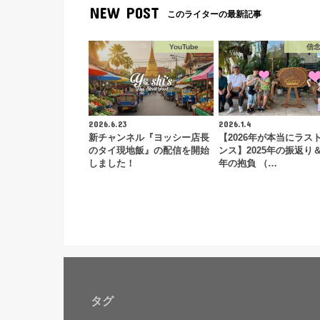
NEW POST
このライターの最新記事
YouTube
信
2026.6.23
2026.1.4
新チャンネル『ヨッシー店長
【2026年が本当にラス
のタイ現地飯』の配信を開始
ンス】2025年の振返り＆
しました！
年の抱負 （…
タグ