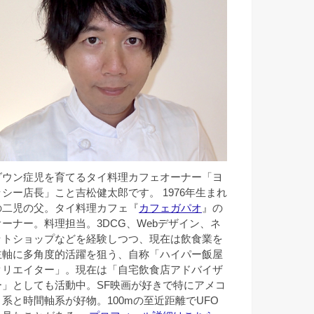
ダウン症児を育てるタイ料理カフェオーナー「ヨ
ッシー店長」こと吉松健太郎です。 1976年生まれ
の二児の父。タイ料理カフェ『
カフェガパオ
』の
オーナー。料理担当。3DCG、Webデザイン、ネ
ットショップなどを経験しつつ、現在は飲食業を
主軸に多角度的活躍を狙う、自称「ハイパー飯屋
クリエイター」。現在は「自宅飲食店アドバイザ
ー」としても活動中。SF映画が好きで特にアメコ
ミ系と時間軸系が好物。100mの至近距離でUFO