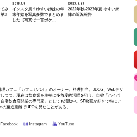
2018.1.9
2023.9.21
ケてみ
インスタ風？ゆすい姉妹の年
2022年秋-2023年夏 ゆすい姉
第3
末年始を写真多数でまとめま
妹の近況報告
した【写真で一言ボケ…
料理カフェ『カフェガパオ』のオーナー。料理担当。3DCG、Webデザ
験しつつ、現在は飲食業を主軸に多角度的活躍を狙う、自称「ハイパ
自宅飲食店開業の専門家」としても活動中。SF映画が好きで特にア
0mの至近距離でUFOを見たことがある。
Facebook
Instagram
YouTube