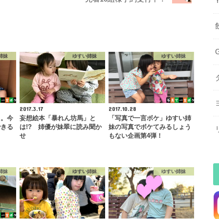
姉妹
ゆすい姉妹
ゆすい姉妹
2017.3.17
2017.10.28
…。今
妄想絵本「暴れん坊馬」と
「写真で一言ボケ」ゆすい姉
できる
は!? 姉優が妹翠に読み聞か
妹の写真でボケてみるしょう
せ
もない企画第4弾！
姉妹
ゆすい姉妹
ゆすい姉妹