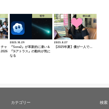
念
哲学
優16歳
2025.10.29
2025.8.27
トチャ
『Sora2』が革新的に凄い＆
【2025年夏】優が一人で…
2026
『3iアトラス』の動向が気に
なる
カテゴリー
検索