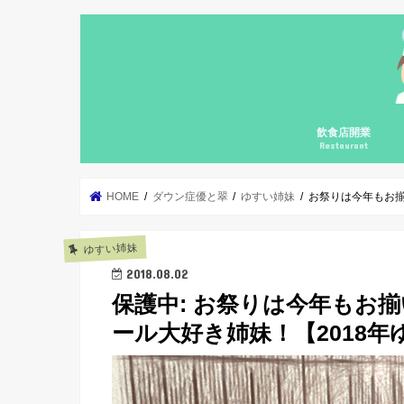
飲食店開業
Restaurant
自宅飲食店の開業
個人飲食店の開業
個人飲食店の継続
飲食店開業コンサ
集客勉強会
カフェガパオ
料理の基礎の基礎
メニューブックの
HOME
ダウン症優と翠
ゆすい姉妹
お祭りは今年もお揃
ゆすい姉妹
2018.08.02
保護中: お祭りは今年もお揃
ール大好き姉妹！【2018年