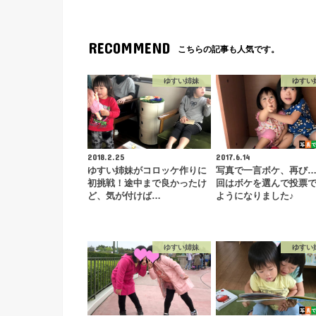
RECOMMEND
こちらの記事も人気です。
ゆすい姉妹
ゆすい
2018.2.25
2017.6.14
ゆすい姉妹がコロッケ作りに
写真で一言ボケ、再び
初挑戦！途中まで良かったけ
回はボケを選んで投票
ど、気が付けば…
ようになりました♪
ゆすい姉妹
ゆすい