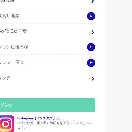
YouTube
飲食店開業
Go To Eat 千葉
ダウン症優と翠
ヨッシー店長
リンク
リンク
Instagram（インスタグラム）
ゆすい姉妹（優＆翠）の画像を中心にアップしてい
ます。