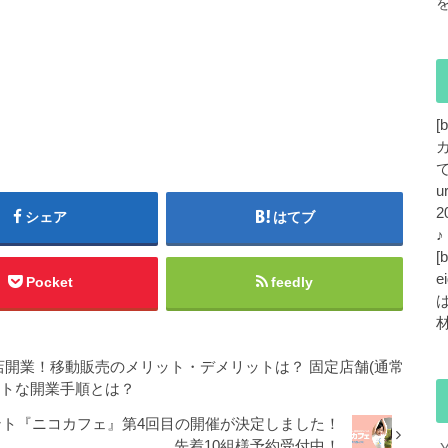
[
で
u
2
シェア
はてブ
[
e
Pocket
feedly
店開業！移動販売のメリット・デメリットは？ 固定店舗(通常
ストな開業手順とは？
ト『ニコカフェ』第4回目の開催が決定しました！
先着10組様予約受付中！