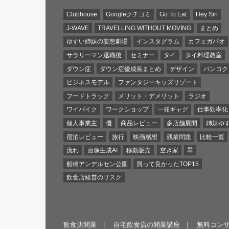
Clubhouse
Googleクチコミ
Go To Eat
Hey Siri
J-WAVE
TRAVELLING WITHOUT MOVING
まとめ
ゆすい姉妹の妄想劇場
インスタグラム
カフェガパオ
サラリーマン退職後
セミナー
タイ
タイ料理教室
ダウン症
ダウン症優成長まとめ
デザイン
バンコク
ビジネスモデル
ファンタジーキッズリゾート
フードトラック
メリット・デメリット
ラジオ
ワイバイク
ワークショップ
一発ギャグ
仕事効率化
個人事業主
優
商品レビュー
多店舗展開
姉妹ゆ
宿泊レビュー
旅行
映画感想
残業問題
比較一覧
流れ
画像生成AI
移動販売
空き家
翠
船橋アンデルセン公園
買って良かったTOP15
飲食店経営のリスク
飲食店開業
自宅飲食店の開業講座
無料コン