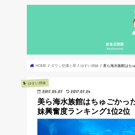
飲食店開業
Restaurant
自宅飲食店の開業
個人飲食店の開業
個人飲食店の継続
飲食店開業コンサ
集客勉強会
カフェガパオ
料理の基礎の基礎
メニューブックの
HOME
ダウン症優と翠
ゆすい姉妹
美ら海水族館はちゅ
ゆすい姉妹
2017.05.07
2017.07.24
美ら海水族館はちゅごかった
妹興奮度ランキング1位2位