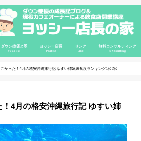
ダウン症優と翠
ヨッシー店長
リンク
無料コンサルティング
Yuu&Sui
Profile
Link
Consulting
講座
講座
講座
ルＱ＆Ａ
輪
優0歳
優1歳
優2歳
優3歳
優4歳
優7歳
優8歳
優9歳
優10歳
翠2歳
翠3歳
ゆすい姉妹
ダウン症情報
ダウン症の悩み相談
プロフィール
哲学
信念
レポート
ビジネス
インタビュー
旅行
映画
コスパ良品
サイトマップ
Instagram
ChariT
ヨッシーてんちょの部屋(旧ブログ)
カフェガパオ
Twitter
Google+
YouTube
掃除グッズ
インテリア
クレジットカー
ごかった！4月の格安沖縄旅行記 ゆすい姉妹興奮度ランキング1位2位
！4月の格安沖縄旅行記 ゆすい姉