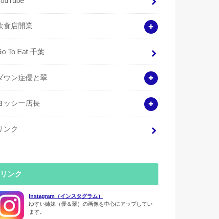
YouTube
飲食店開業
Go To Eat 千葉
ダウン症優と翠
ヨッシー店長
リンク
リンク
Instagram（インスタグラム）
ゆすい姉妹（優＆翠）の画像を中心にアップしてい
ます。