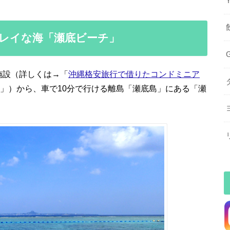
レイな海「瀬底ビーチ」
施設（詳しくは→「
沖縄格安旅行で借りたコンドミニア
」）から、車で10分で行ける離島「瀬底島」にある「瀬