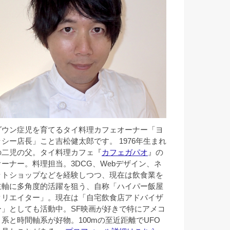
ダウン症児を育てるタイ料理カフェオーナー「ヨ
ッシー店長」こと吉松健太郎です。 1976年生まれ
の二児の父。タイ料理カフェ『
カフェガパオ
』の
オーナー。料理担当。3DCG、Webデザイン、ネ
ットショップなどを経験しつつ、現在は飲食業を
主軸に多角度的活躍を狙う、自称「ハイパー飯屋
クリエイター」。現在は「自宅飲食店アドバイザ
ー」としても活動中。SF映画が好きで特にアメコ
ミ系と時間軸系が好物。100mの至近距離でUFO