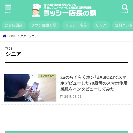
menu
search
飲食店開業
ダウン症優と翠
ヨッシー店長
リンク
無料コン
HOME
タグ : シニア
シニア
インタビュー
auのらくらくホン｢BASIO2｣でスマ
ホデビューした70歳母のスマホ使用
感想をインタビューしてみた
2017.07.08