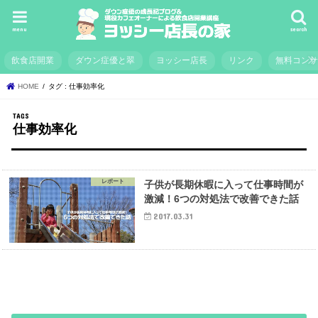
menu
search
飲食店開業
ダウン症優と翠
ヨッシー店長
リンク
無料コン
HOME
タグ : 仕事効率化
仕事効率化
レポート
子供が長期休暇に入って仕事時間が
激減！6つの対処法で改善できた話
2017.03.31