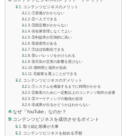
コンテンツビジネスのメリット
①原価がかからない
②一人でできる
③固定費がかからない
④在庫管理しなくてよい
⑤利益率が圧倒的に高い
⑥資産性がある
⑦ほぼ自動化できる
⑧レバレッジをかけられる
⑨天気や災害の影響を受けない
⑩時間と場所が自由
⑪顧客を選ぶことができる
コンテンツビジネスのデメリット
①システムを構築するまでに時間がかかる
②集客のために一定数以上のコンテンツ制作が必要
③マーケティングの勉強が必須
④成果が出るかどうかはわからない
なぜ「YouTube」なのか？
コンテンツビジネスを成功させるポイント
取り組む順番が大事
コンテンツビジネスを始める手順