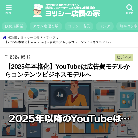
menu
search
飲食店開業
ダウン症優と翠
ヨッシー店長
リンク
無料コン
HOME
ヨッシー店長
ビジネス
【2025年本格化】YouTubeは広告費モデルからコンテンツビジネスモデルへ
2024.05.19
ビジネス
【2025年本格化】YouTubeは広告費モデルか
らコンテンツビジネスモデルへ