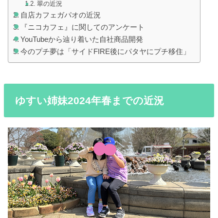
翠の近況
自店カフェガパオの近況
『ニコカフェ』に関してのアンケート
YouTubeから辿り着いた自社商品開発
今のプチ夢は「サイドFIRE後にパタヤにプチ移住」
ゆすい姉妹2024年春までの近況