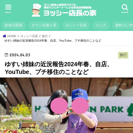
menu
search
飲食店開業
ダウン症優と翠
ヨッシー店長
リンク
無料コン
HOME
ヨッシー店長
旅行
ゆすい姉妹の近況報告2024年春、自店、YouTube、プチ移住のことなど
2024.04.03
旅行
ゆすい姉妹の近況報告2024年春、自店、
YouTube、プチ移住のことなど