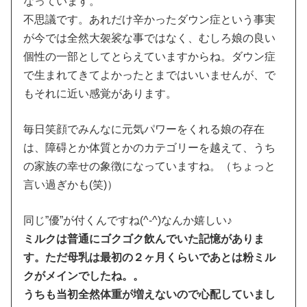
なっています。
不思議です。あれだけ辛かったダウン症という事実
が今では全然大袈裟な事ではなく、むしろ娘の良い
個性の一部としてとらえていますからね。ダウン症
で生まれてきてよかったとまではいいませんが、で
もそれに近い感覚があります。
毎日笑顔でみんなに元気パワーをくれる娘の存在
は、障碍とか体質とかのカテゴリーを越えて、うち
の家族の幸せの象徴になっていますね。（ちょっと
言い過ぎかも(笑)）
同じ”優”が付くんですね(^-^)なんか嬉しい♪
ミルクは普通にゴクゴク飲んでいた記憶がありま
す。ただ母乳は最初の２ヶ月くらいであとは粉ミル
クがメインでしたね。。
うちも当初全然体重が増えないので心配していまし