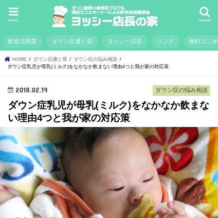
menu
search
飲食店開業
ダウン症優と翠
ヨッシー店長
リンク
無料コン
HOME
ダウン症優と翠
ダウン症の悩み相談
ダウン症乳児が母乳(ミルク)をなかなか飲まない理由4つと我が家の対応策
2018.02.19
ダウン症の悩み相談
ダウン症乳児が母乳(ミルク)をなかなか飲まな
い理由4つと我が家の対応策