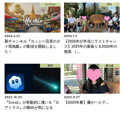
YouTube
信念
2026.6.23
2026.1.4
新チャンネル『ヨッシー店長のタ
【2026年が本当にラストチャン
イ現地飯』の配信を開始しまし
ス】2025年の振返り＆2026年の
た！
抱負 （…
哲学
優16歳
2025.10.29
2025.8.27
『Sora2』が革新的に凄い＆『3i
【2025年夏】優が一人で…
アトラス』の動向が気になる