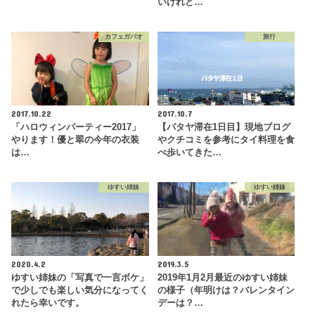
いけれど…
カフェガパオ
旅行
2017.10.22
2017.10.7
「ハロウィンパーティー2017」
【パタヤ滞在1日目】現地ブログ
やります！優と翠の今年の衣装
やクチコミを参考にタイ料理を食
は…
べ歩いてきた…
ゆすい姉妹
ゆすい姉妹
2020.4.2
2019.3.5
ゆすい姉妹の「写真で一言ボケ」
2019年1月2月最近のゆすい姉妹
で少しでも楽しい気分になってく
の様子（年明けは？バレンタイン
れたら幸いです。
デーは？…