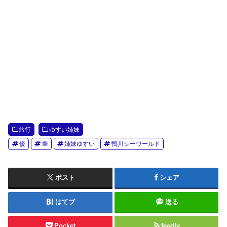
旅行
ゆすい姉妹
優
翠
姉妹ゆすい
鴨川シーワールド
ポスト
シェア
はてブ
送る
Pocket
feedly