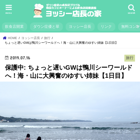
menu
search
飲食店開業
ダウン症優と翠
ヨッシー店長
リンク
無料コン
HOME
ヨッシー店長
旅行
ちょっと遅いGWは鴨川シーワールドへ！海・山に大興奮のゆすい姉妹【1日目】
2019.07.16
旅行
保護中: ちょっと遅いGWは鴨川シーワールド
へ！海・山に大興奮のゆすい姉妹【1日目】