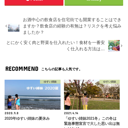
お酒中心の飲食店を住宅街でも開業することはでき
ますか？飲食店の経験の有無は？リスクを考え悩み
ましたか？
とにかく安く肉と野菜を仕入れたい！食材を一番安
く仕入れる方法は…
RECOMMEND
こちらの記事も人気です。
ゆすい姉妹
ゆすい姉妹
2020.9.8
2021.4.14
2020年ゆすい姉妹の夏休み
「ゆすい姉妹2021冬」この冬は
緊急事態宣言で大した思い出は無