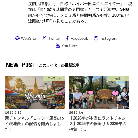
度的活躍を狙う、自称「ハイパー飯屋クリエイター」。現
在は「自宅飲食店開業の専門家」としても活動中。SF映
画が好きで特にアメコミ系と時間軸系が好物。100mの至
近距離でUFOを見たことがある。
WebSite
Twitter
Facebook
Instagram
YouTube
NEW POST
このライターの最新記事
YouTube
信念
2026.6.23
2026.1.4
新チャンネル『ヨッシー店長のタ
【2026年が本当にラストチャン
イ現地飯』の配信を開始しまし
ス】2025年の振返り＆2026年の
た！
抱負 （…