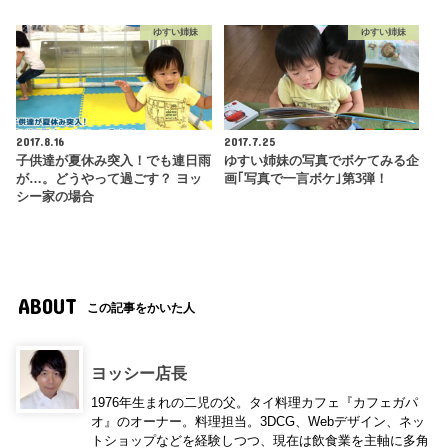
ゆすい姉妹
ゆすい姉妹
2017.8.16
2017.7.25
子供達が夏休み突入！でも連日雨
ゆすい姉妹の写真でボケてみる企
が…。どうやって過ごす？ ヨッ
画｢写真で一言ボケ｣第3弾！
シー家の場合
ABOUT
この記事をかいた人
ヨッシー店長
1976年生まれの二児の父。タイ料理カフェ『カフェガパ
オ』のオーナー。料理担当。3DCG、Webデザイン、ネッ
トショップなどを経験しつつ、現在は飲食業を主軸に多角