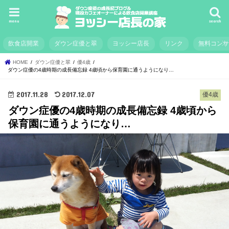
menu
search
飲食店開業
ダウン症優と翠
ヨッシー店長
リンク
無料コン
HOME
ダウン症優と翠
優4歳
ダウン症優の4歳時期の成長備忘録 4歳頃から保育園に通うようになり…
2017.11.28
2017.12.07
優4歳
ダウン症優の4歳時期の成長備忘録 4歳頃から
保育園に通うようになり…