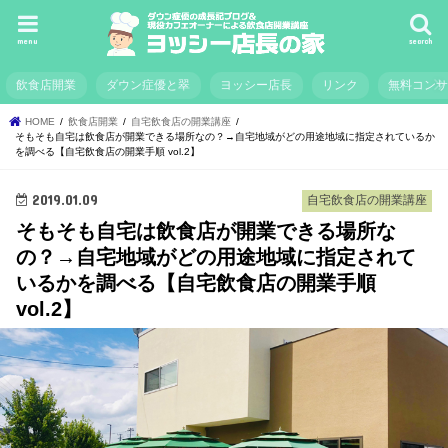
menu
search
飲食店開業
ダウン症優と翠
ヨッシー店長
リンク
無料コン
HOME
飲食店開業
自宅飲食店の開業講座
そもそも自宅は飲食店が開業できる場所なの？→自宅地域がどの用途地域に指定されているか
を調べる【自宅飲食店の開業手順 vol.2】
2019.01.09
自宅飲食店の開業講座
そもそも自宅は飲食店が開業できる場所な
の？→自宅地域がどの用途地域に指定されて
いるかを調べる【自宅飲食店の開業手順
vol.2】