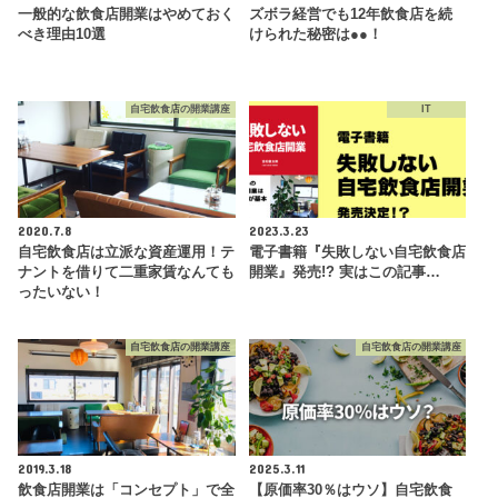
一般的な飲食店開業はやめておく
ズボラ経営でも12年飲食店を続
べき理由10選
けられた秘密は●●！
自宅飲食店の開業講座
IT
2020.7.8
2023.3.23
自宅飲食店は立派な資産運用！テ
電子書籍『失敗しない自宅飲食店
ナントを借りて二重家賃なんても
開業』発売!? 実はこの記事…
ったいない！
自宅飲食店の開業講座
自宅飲食店の開業講座
2019.3.18
2025.3.11
飲食店開業は「コンセプト」で全
【原価率30％はウソ】自宅飲食