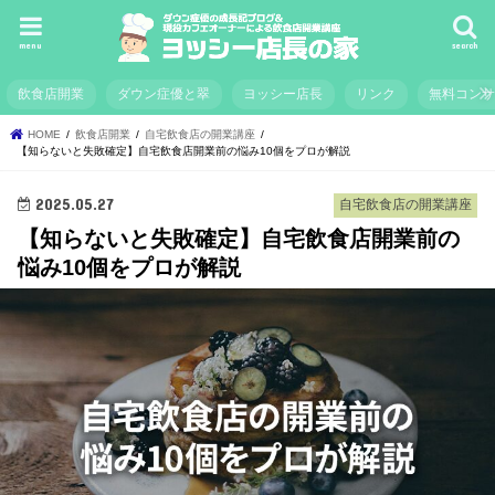
menu
search
飲食店開業
ダウン症優と翠
ヨッシー店長
リンク
無料コン
HOME
飲食店開業
自宅飲食店の開業講座
【知らないと失敗確定】自宅飲食店開業前の悩み10個をプロが解説
2025.05.27
自宅飲食店の開業講座
【知らないと失敗確定】自宅飲食店開業前の
悩み10個をプロが解説