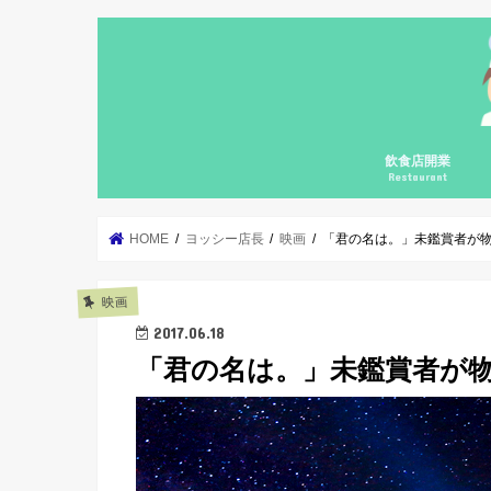
飲食店開業
Restaurant
自宅飲食店の開業
個人飲食店の開業
個人飲食店の継続
飲食店開業コンサ
集客勉強会
カフェガパオ
料理の基礎の基礎
メニューブックの
HOME
ヨッシー店長
映画
「君の名は。」未鑑賞者が
映画
2017.06.18
「君の名は。」未鑑賞者が