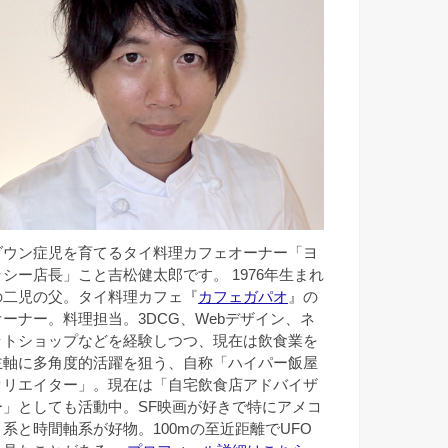
ダウン症児を育てるタイ料理カフェオーナー「ヨ
ッシー店長」こと吉松健太郎です。 1976年生まれ
の二児の父。タイ料理カフェ『
カフェガパオ
』の
オーナー。料理担当。3DCG、Webデザイン、ネ
ットショップなどを経験しつつ、現在は飲食業を
主軸に多角度的活躍を狙う、自称「ハイパー飯屋
クリエイター」。現在は「自宅飲食店アドバイザ
ー」としても活動中。SF映画が好きで特にアメコ
ミ系と時間軸系が好物。100mの至近距離でUFO