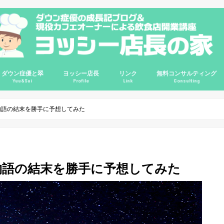
ダウン症優と翠
ヨッシー店長
リンク
無料コンサルティング
Yuu&Sui
Profile
Link
Consulting
講座
講座
講座
ルＱ＆Ａ
輪
優0歳
優1歳
優2歳
優3歳
優4歳
優7歳
優8歳
優9歳
優10歳
翠2歳
翠3歳
ゆすい姉妹
ダウン症情報
ダウン症の悩み相談
プロフィール
哲学
信念
レポート
ビジネス
インタビュー
旅行
映画
コスパ良品
サイトマップ
Instagram
ChariT
ヨッシーてんちょの部屋(旧ブログ)
カフェガパオ
Twitter
Google+
YouTube
掃除グッズ
インテリア
クレジットカー
物語の結末を勝手に予想してみた
物語の結末を勝手に予想してみた