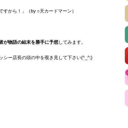
すから！」（by ○天カードマーン）
者が物語の結末を勝手に予想
してみます。
ー店長の頭の中を覗き見して下さい(^_^;)