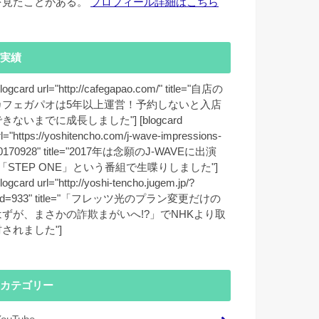
を見たことがある。
プロフィール詳細はこちら
実績
blogcard url="http://cafegapao.com/" title="自店の
カフェガパオは5年以上運営！予約しないと入店
きないまでに成長しました"] [blogcard
rl="https://yoshitencho.com/j-wave-impressions-
0170928" title="2017年は念願のJ-WAVEに出演
♪「STEP ONE」という番組で生喋りしました"]
blogcard url="http://yoshi-tencho.jugem.jp/?
id=933" title="「フレッツ光のプラン変更だけの
はずが、まさかの詐欺まがいへ!?」でNHKより取
材されました"]
カテゴリー