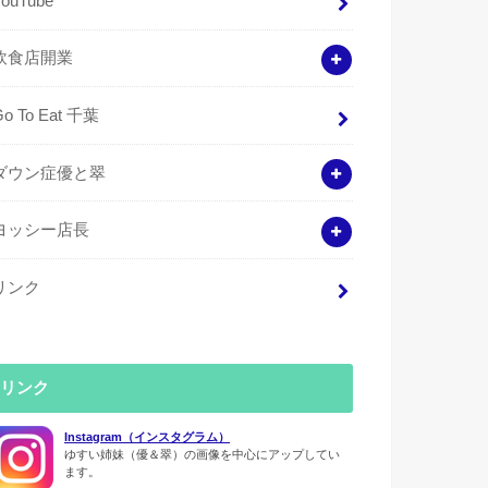
YouTube
飲食店開業
Go To Eat 千葉
ダウン症優と翠
ヨッシー店長
リンク
リンク
Instagram（インスタグラム）
ゆすい姉妹（優＆翠）の画像を中心にアップしてい
ます。