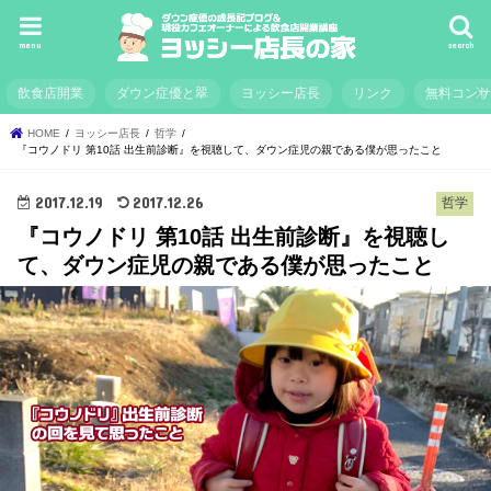
menu
search
飲食店開業
ダウン症優と翠
ヨッシー店長
リンク
無料コン
HOME
ヨッシー店長
哲学
『コウノドリ 第10話 出生前診断』を視聴して、ダウン症児の親である僕が思ったこと
2017.12.19
2017.12.26
哲学
『コウノドリ 第10話 出生前診断』を視聴し
て、ダウン症児の親である僕が思ったこと