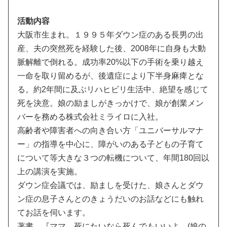
活動内容
大阪市生まれ。１９９５年ダウン症のある長男の出
産、夫の突然死を経験した後、2008年に自身も大動
脈解離で倒れる。成功率20%以下の手術を乗り越え
一命を取り留めるが、後遺症により下半身麻痺とな
る。約2年間に及ぶリハヒビリ生活中、絶望を感じて
死を決意。娘の励ましがきっかけで、娘が創業メン
バーを務める株式会社ミライロに入社。
高齢者や障害者への向き合い方「ユニバーサルマナ
ー」の指導を中心に、障がいのある子どもの子育て
について等大きな３つの転機について、年間180回以
上の講演を実施。
ダウン症会議では、励ましを受けた、娘さんとダウ
ン症の息子さんとのきょうだいのお話などにも触れ
てお話を伺います。
著書 『ママ、死にたいなら死んでもいいよ (娘の