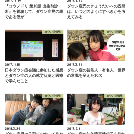
2017.12.19
2017.6.29
『コウノドリ 第10話 出生前診
ダウン症児のきょうだいへの説明
断』を視聴して、ダウン症児の親
は、いつどのようにすべきかを考
である僕が…
えてみる
ダウン症情報
ダウン症情報
2017.11.15
2017.3.21
日本ダウン症会議に参加した感想
ダウン症の芸能人・有名人 世界
とダウン症の人の就労状況と医療
の常識を変えた10名
で学んだこと
ダウン症情報
ダウン症情報
2018.3.29
2017.9.6