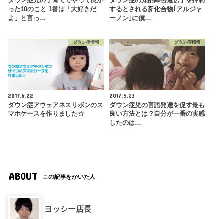
ダウン症児の子育てでやって良か
ダウン症の知的障害遺伝子を抑制
った10のこと 1番は「大好きだ
するとされる新化合物｢アルジャ
よ」と言っ…
ーノン｣に僕…
ダウン症情報
ダウン症情報
2017.6.22
2017.5.23
ダウン症アウェアネスリボンのス
ダウン症児の言語発達を促す最も
マホケースを作りました☆
良い方法とは？自分が一番の実感
したのは…
ABOUT
この記事をかいた人
ヨッシー店長