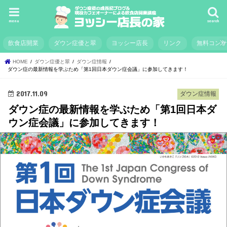
menu
search
飲食店開業
ダウン症優と翠
ヨッシー店長
リンク
無料コン
HOME
ダウン症優と翠
ダウン症情報
ダウン症の最新情報を学ぶため「第1回日本ダウン症会議」に参加してきます！
2017.11.09
ダウン症情報
ダウン症の最新情報を学ぶため「第1回日本ダ
ウン症会議」に参加してきます！