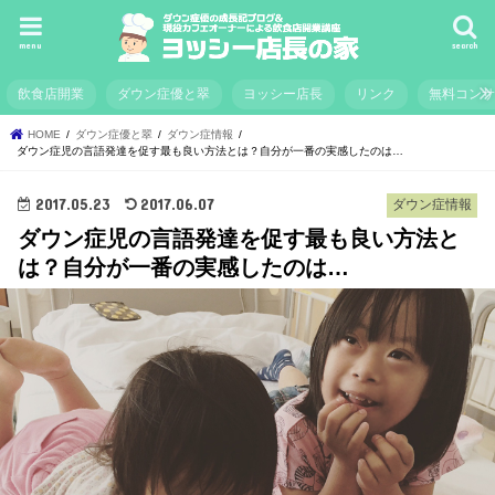
menu
search
飲食店開業
ダウン症優と翠
ヨッシー店長
リンク
無料コン
HOME
ダウン症優と翠
ダウン症情報
ダウン症児の言語発達を促す最も良い方法とは？自分が一番の実感したのは…
2017.05.23
2017.06.07
ダウン症情報
ダウン症児の言語発達を促す最も良い方法と
は？自分が一番の実感したのは…