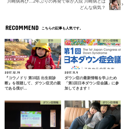
川崎病再び…2年ぶりの再発で翠が入院 川崎病とは
どんな病気？
RECOMMEND
こちらの記事も人気です。
哲学
ダウン症情報
2017.12.19
2017.11.9
『コウノドリ 第10話 出生前診
ダウン症の最新情報を学ぶため
断』を視聴して、ダウン症児の親
「第1回日本ダウン症会議」に参
である僕が…
加してきます！
ダウン症情報
ダウン症情報