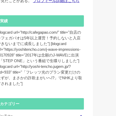
を見たことがある。
プロフィール詳細はこちら
実績
blogcard url="http://cafegapao.com/" title="自店の
カフェガパオは5年以上運営！予約しないと入店
きないまでに成長しました"] [blogcard
rl="https://yoshitencho.com/j-wave-impressions-
0170928" title="2017年は念願のJ-WAVEに出演
♪「STEP ONE」という番組で生喋りしました"]
blogcard url="http://yoshi-tencho.jugem.jp/?
id=933" title="「フレッツ光のプラン変更だけの
はずが、まさかの詐欺まがいへ!?」でNHKより取
材されました"]
カテゴリー