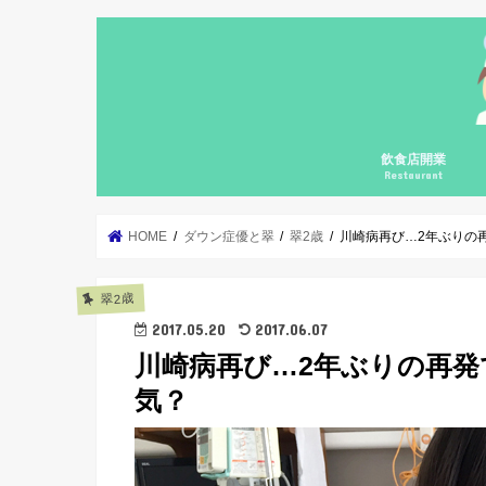
飲食店開業
Restaurant
自宅飲食店の開業
個人飲食店の開業
個人飲食店の継続
飲食店開業コンサ
集客勉強会
カフェガパオ
料理の基礎の基礎
メニューブックの
HOME
ダウン症優と翠
翠2歳
川崎病再び…2年ぶりの
翠2歳
2017.05.20
2017.06.07
川崎病再び…2年ぶりの再発
気？