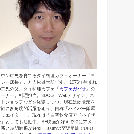
ダウン症児を育てるタイ料理カフェオーナー「ヨ
ッシー店長」こと吉松健太郎です。 1976年生まれ
の二児の父。タイ料理カフェ『
カフェガパオ
』の
オーナー。料理担当。3DCG、Webデザイン、ネ
ットショップなどを経験しつつ、現在は飲食業を
主軸に多角度的活躍を狙う、自称「ハイパー飯屋
クリエイター」。現在は「自宅飲食店アドバイザ
ー」としても活動中。SF映画が好きで特にアメコ
ミ系と時間軸系が好物。100mの至近距離でUFO