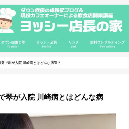
ダウン症優と翠
ヨッシー店長
リンク
無料コンサルティング
Yuu&Sui
Profile
Link
Consulting
講座
講座
講座
ルＱ＆Ａ
輪
優0歳
優1歳
優2歳
優3歳
優4歳
優7歳
優8歳
優9歳
優10歳
翠2歳
翠3歳
ゆすい姉妹
ダウン症情報
ダウン症の悩み相談
プロフィール
哲学
信念
レポート
ビジネス
インタビュー
旅行
映画
コスパ良品
サイトマップ
Instagram
ChariT
ヨッシーてんちょの部屋(旧ブログ)
カフェガパオ
Twitter
Google+
YouTube
掃除グッズ
インテリア
クレジットカー
再発で翠が入院 川崎病とはどんな病気？
で翠が入院 川崎病とはどんな病