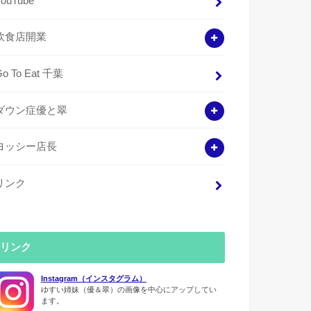
YouTube
飲食店開業
Go To Eat 千葉
ダウン症優と翠
ヨッシー店長
リンク
リンク
Instagram（インスタグラム）
ゆすい姉妹（優＆翠）の画像を中心にアップしてい
ます。