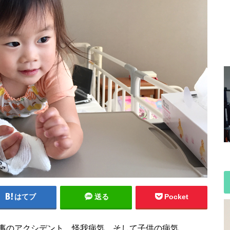
はてブ
送る
Pocket
事のアクシデント、怪我病気、そして子供の病気…。