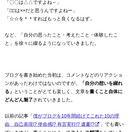
「〇〇は△△ですよね～」
「□□は××だと思うんですよねー」
「☆☆を＊＊すればもっと良くなるはず」
など、「自分の思ったこと・考えたこと・体験したこ
と」を徐々に綴るようになっていきました。
ブログを書き始めた当初は、コメントなどのリアクショ
ンがあったわけではないのですが、
「自分の想いを綴れ
る」
ということがとても楽しく、文章を
書くこと自体に
どんどん魅了
されていきました。
以前の記事「
僕がブログを10年間続けてこれた10の理
由 自己表現!? 使命感!? 有言実行!? 遺書!?
」でも書い