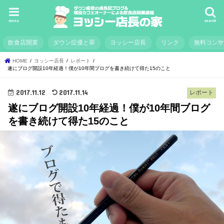
menu
search
飲食店開業
ダウン症優と翠
ヨッシー店長
リンク
無料コン
HOME
ヨッシー店長
レポート
遂にブログ開設10年経過！僕が10年間ブログを書き続けて得た15のこと
2017.11.12
2017.11.14
レポート
遂にブログ開設10年経過！僕が10年間ブログ
を書き続けて得た15のこと