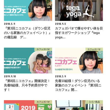
2018.5.9
2018.9.5
『第3回ニコカフェ（ダウン症児
カフェガパオで痩せやすい体を目
のいる家族のカフェイベント）』
指すヨガワークショップ『tega
の備忘録 デ…
yoga…
カフェガパオ
カフェガパオ
2019.9.10
2018.3.9
『第8回ニコカフェ』開催決定！
先着10組様！ダウン症児のいる
先着8組様、只今予約受付中で
家族のカフェイベント『第3回ニ
す！
コカフェ』開…
カフェガパオ
コスパ良品