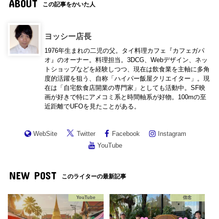
ABOUT
この記事をかいた人
ヨッシー店長
1976年生まれの二児の父。タイ料理カフェ『カフェガパ
オ』のオーナー。料理担当。3DCG、Webデザイン、ネッ
トショップなどを経験しつつ、現在は飲食業を主軸に多角
度的活躍を狙う、自称「ハイパー飯屋クリエイター」。現
在は「自宅飲食店開業の専門家」としても活動中。SF映
画が好きで特にアメコミ系と時間軸系が好物。100mの至
近距離でUFOを見たことがある。
WebSite
Twitter
Facebook
Instagram
YouTube
NEW POST
このライターの最新記事
YouTube
信念