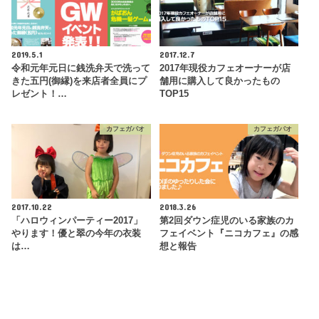
2019.5.1
2017.12.7
令和元年元日に銭洗弁天で洗って
2017年現役カフェオーナーが店
きた五円(御縁)を来店者全員にプ
舗用に購入して良かったもの
レゼント！…
TOP15
カフェガパオ
カフェガパオ
2017.10.22
2018.3.26
「ハロウィンパーティー2017」
第2回ダウン症児のいる家族のカ
やります！優と翠の今年の衣装
フェイベント『ニコカフェ』の感
は…
想と報告