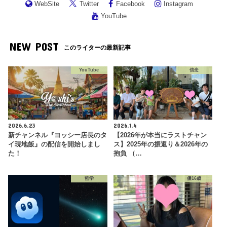
WebSite
Twitter
Facebook
Instagram
YouTube
NEW POST
このライターの最新記事
YouTube
信念
2026.6.23
2026.1.4
新チャンネル『ヨッシー店長のタ
【2026年が本当にラストチャン
イ現地飯』の配信を開始しまし
ス】2025年の振返り＆2026年の
た！
抱負 （…
哲学
優16歳