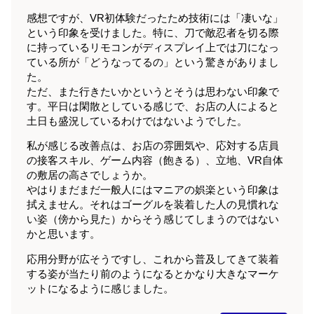
感想ですが、VR初体験だったため技術には「凄いな」
という印象を受けました。特に、刀で敵忍者を切る際
に持っているリモコンがディスプレイ上では刀になっ
ている所が「どうなってるの」という驚きがありまし
た。
ただ、また行きたいかというとそうは思わない印象で
す。平日は閑散としている感じで、お店の人によると
土日も盛況しているわけではないようでした。
私が感じる改善点は、お店の雰囲気や、応対する店員
の接客スキル、ゲーム内容（飽きる）、立地、VR自体
の敷居の高さでしょうか。
やはりまだまだ一般人にはマニアの娯楽という印象は
拭えません。それはゴーグルを装着した人の見慣れな
い姿（傍から見た）からそう感じてしまうのではない
かと思います。
応用分野が広そうですし、これから普及してきて装着
する姿が当たり前のようになるとかなり大きなマーケ
ットになるように感じました。