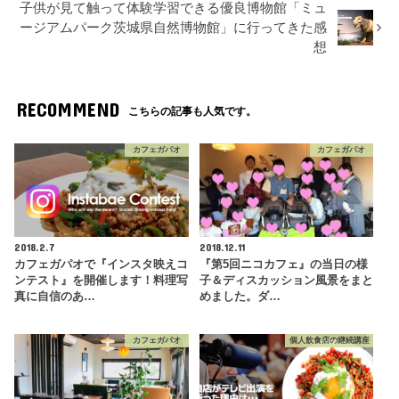
子供が見て触って体験学習できる優良博物館「ミュ
ージアムパーク茨城県自然博物館」に行ってきた感
想
RECOMMEND
こちらの記事も人気です。
カフェガパオ
カフェガパオ
2018.2.7
2018.12.11
カフェガパオで『インスタ映えコ
『第5回ニコカフェ』の当日の様
ンテスト』を開催します！料理写
子＆ディスカッション風景をまと
真に自信のあ…
めました。ダ…
カフェガパオ
個人飲食店の継続講座