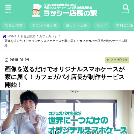
menu
search
飲食店開業
ダウン症優と翠
ヨッシー店長
リンク
無料コン
HOME
飲食店開業
カフェガパオ
画像を送るだけでオリジナルスマホケースが家に届く！カフェガパオ店長が制作サービス開
始！
2018.01.29
カフェガパオ
画像を送るだけでオリジナルスマホケースが
家に届く！カフェガパオ店長が制作サービス
開始！