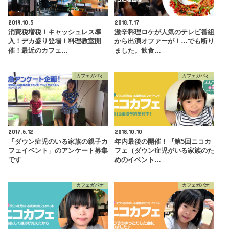
2019.10.5
2018.7.17
消費税増税！キャッシュレス導
激辛料理ロケが人気のテレビ番組
入！デカ盛り登場！料理教室開
から出演オファーが！…でも断り
催！最近のカフェ…
ました。飲食…
カフェガパオ
カフェガパオ
2017.6.12
2018.10.10
「ダウン症児のいる家族の親子カ
年内最後の開催！『第5回ニコカ
フェイベント」のアンケート募集
フェ（ダウン症児がいる家族のた
です
めのイベント…
カフェガパオ
カフェガパオ