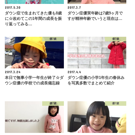
2017.5.30
2017.3.7
ダウン症で生まれてきた優も8歳
ダウン症優実年齢は7歳9ヶ月で
に☆改めてこの1年間の成長を振
すが精神年齢でいうと現在は…
り返ってみる…
優7歳
優7歳
2017.3.24
2017.4.4
本日で無事小学一年生が終了☆ダ
ダウン症優の小学1年生の春休み
ウン症優の学校での成長備忘録
を写真多数でまとめて紹介
優7歳
優7歳