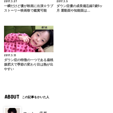
2017.3.27
2017.3.5
一瞬だけど優が映画に出演☆ラブ
ダウン症優の成長備忘録7歳9ヶ
ストーリー映画祭で鑑賞可能
月 運動面や知能面は…
優7歳
2017.3.13
ダウン症の特徴の一つである扁桃
腺肥大で季節の変わり目は熱が出
やすい
ABOUT
この記事をかいた人