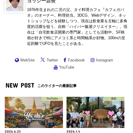
ヨッシー店長
1976年生まれの二児の父。タイ料理カフェ『カフェガパ
オ』のオーナー。料理担当。3DCG、Webデザイン、ネッ
トショップなどを経験しつつ、現在は飲食業を主軸に多角
度的活躍を狙う、自称「ハイパー飯屋クリエイター」。現
在は「自宅飲食店開業の専門家」としても活動中。SF映
画が好きで特にアメコミ系と時間軸系が好物。100mの至
近距離でUFOを見たことがある。
WebSite
Twitter
Facebook
Instagram
YouTube
NEW POST
このライターの最新記事
YouTube
信念
2026.6.23
2026.1.4