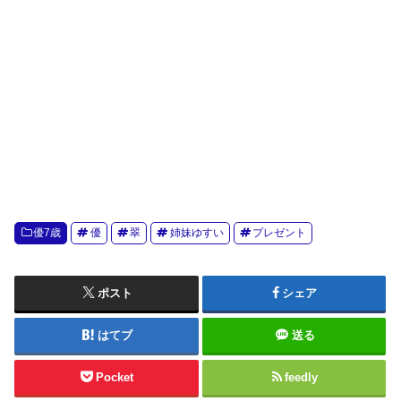
優7歳
優
翠
姉妹ゆすい
プレゼント
ポスト
シェア
はてブ
送る
Pocket
feedly