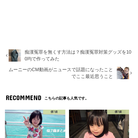
痴漢冤罪を無くす方法は？痴漢冤罪対策グッズを10
0均で作ってみた
ムーニーのCM動画がニュースで話題になったこと
でここ最近思うこと
RECOMMEND
こちらの記事も人気です。
優7歳
優7歳