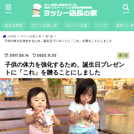
menu
search
飲食店開業
ダウン症優と翠
ヨッシー店長
リンク
無料コン
HOME
ダウン症優と翠
優7歳
子供の体力を強化するため、誕生日プレゼントに「これ」を贈ることにしました
2017.05.14
2022.11.22
優7歳
子供の体力を強化するため、誕生日プレゼン
トに「これ」を贈ることにしました