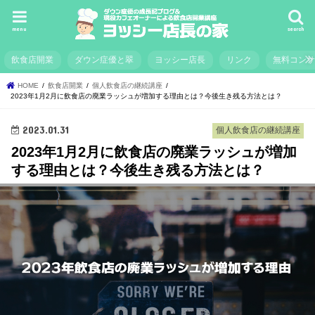
menu
search
飲食店開業
ダウン症優と翠
ヨッシー店長
リンク
無料コン
HOME
飲食店開業
個人飲食店の継続講座
2023年1月2月に飲食店の廃業ラッシュが増加する理由とは？今後生き残る方法とは？
2023.01.31
個人飲食店の継続講座
2023年1月2月に飲食店の廃業ラッシュが増加
する理由とは？今後生き残る方法とは？