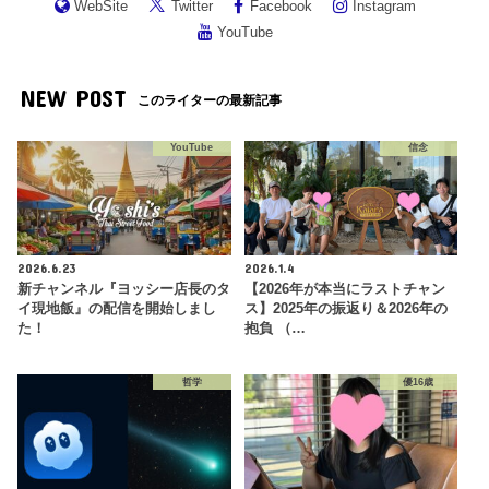
WebSite
Twitter
Facebook
Instagram
YouTube
NEW POST
このライターの最新記事
YouTube
信念
2026.6.23
2026.1.4
新チャンネル『ヨッシー店長のタ
【2026年が本当にラストチャン
イ現地飯』の配信を開始しまし
ス】2025年の振返り＆2026年の
た！
抱負 （…
哲学
優16歳