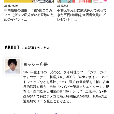
2018.10.10
2019.5.1
年内最後の開催！『第5回ニコカ
令和元年元日に銭洗弁天で洗って
フェ（ダウン症児がいる家族のた
きた五円(御縁)を来店者全員にプ
めのイベント…
レゼント！…
ABOUT
この記事をかいた人
ヨッシー店長
1976年生まれの二児の父。タイ料理カフェ『カフェガパ
オ』のオーナー。料理担当。3DCG、Webデザイン、ネッ
トショップなどを経験しつつ、現在は飲食業を主軸に多角
度的活躍を狙う、自称「ハイパー飯屋クリエイター」。現
在は「自宅飲食店開業の専門家」としても活動中。SF映
画が好きで特にアメコミ系と時間軸系が好物。100mの至
近距離でUFOを見たことがある。