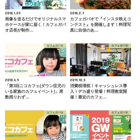
2018.1.29
2018.2.7
画像を送るだけでオリジナルスマ
カフェガパオで『インスタ映えコ
ホケースが家に届く！カフェガパ
ンテスト』を開催します！料理写
オ店長が制作…
真に自信のあ…
カフェガパオ
カフェガパオ
2018.4.9
2019.10.5
「第3回ニコカフェ(ダウン症児の
消費税増税！キャッシュレス導
いる家族のカフェイベント)」席
入！デカ盛り登場！料理教室開
数残りわず…
催！最近のカフェ…
カフェガパオ
カフェガパオ