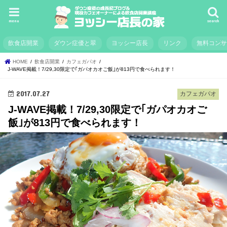
menu
search
飲食店開業
ダウン症優と翠
ヨッシー店長
リンク
無料コン
HOME
飲食店開業
カフェガパオ
J-WAVE掲載！7/29,30限定で｢ガパオカオご飯｣が813円で食べられます！
2017.07.27
カフェガパオ
J-WAVE掲載！7/29,30限定で｢ガパオカオご
飯｣が813円で食べられます！