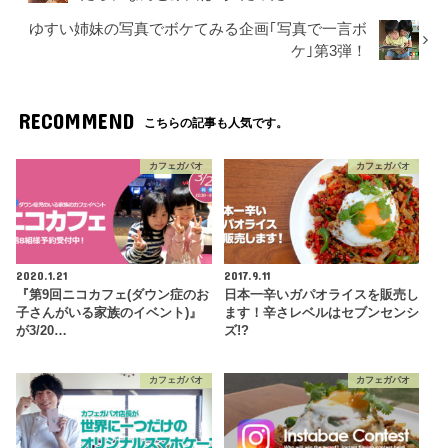
ゆすい姉妹の写真でボケてみる企画｢写真で一言ボ
ケ｣第3弾！
RECOMMEND
こちらの記事も人気です。
カフェガパオ
カフェガパオ
2020.1.21
2017.9.11
『第9回ニコカフェ(ダウン症のお
日本一辛いガパオライスを販売し
子さんがいる家族のイベント)』
ます！辛さレベルはセブンセンシ
が3/20…
ズ!?
カフェガパオ
カフェガパオ