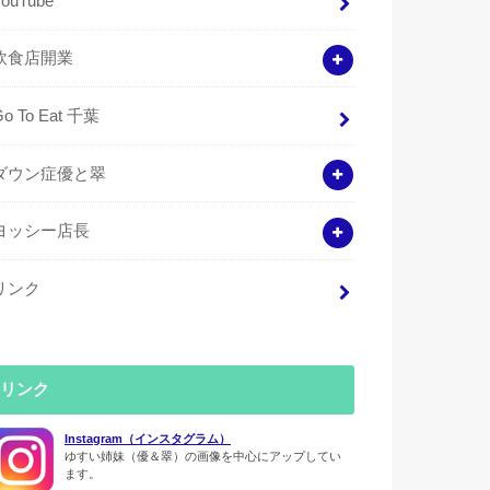
YouTube
飲食店開業
Go To Eat 千葉
ダウン症優と翠
ヨッシー店長
リンク
リンク
Instagram（インスタグラム）
ゆすい姉妹（優＆翠）の画像を中心にアップしてい
ます。