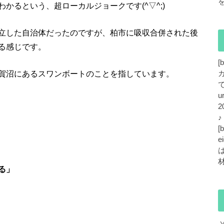
かるという、超ローカルジョークです(^▽^;)
立した自治体だったのですが、柏市に吸収合併された後
る感じです。
[
賀沼にあるスワンボートのことを指しています。
で
u
2
[
e
る」