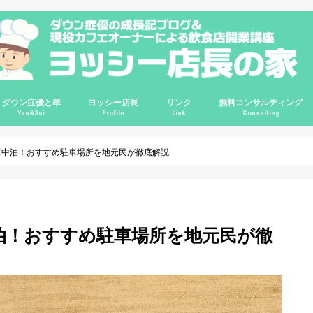
ダウン症優と翠
ヨッシー店長
リンク
無料コンサルティング
Yuu&Sui
Profile
Link
Consulting
講座
講座
講座
ルＱ＆Ａ
輪
優0歳
優1歳
優2歳
優3歳
優4歳
優7歳
優8歳
優9歳
優10歳
翠2歳
翠3歳
ゆすい姉妹
ダウン症情報
ダウン症の悩み相談
プロフィール
哲学
信念
レポート
ビジネス
インタビュー
旅行
映画
コスパ良品
サイトマップ
Instagram
ChariT
ヨッシーてんちょの部屋(旧ブログ)
カフェガパオ
Twitter
Google+
YouTube
掃除グッズ
インテリア
クレジットカー
車中泊！おすすめ駐車場所を地元民が徹底解説
泊！おすすめ駐車場所を地元民が徹