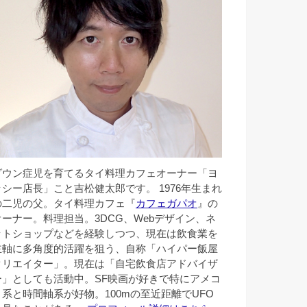
ダウン症児を育てるタイ料理カフェオーナー「ヨ
ッシー店長」こと吉松健太郎です。 1976年生まれ
の二児の父。タイ料理カフェ『
カフェガパオ
』の
オーナー。料理担当。3DCG、Webデザイン、ネ
ットショップなどを経験しつつ、現在は飲食業を
主軸に多角度的活躍を狙う、自称「ハイパー飯屋
クリエイター」。現在は「自宅飲食店アドバイザ
ー」としても活動中。SF映画が好きで特にアメコ
ミ系と時間軸系が好物。100mの至近距離でUFO