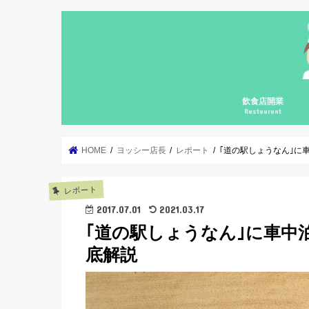
飲食店開業
Restaurant
自宅飲食店の開業
個人飲食店の開業
個人飲食店の継続
飲食店開業コンサ
集客勉強会
カフェガパオ
料理の基礎の基礎
メニューブックの
HOME
ヨッシー店長
レポート
｢道の駅しょうなん｣に
レポート
2017.07.01
2021.03.17
｢道の駅しょうなん｣に車中
底解説