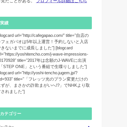
を見たことがある。
プロフィール詳細はこちら
実績
blogcard url="http://cafegapao.com/" title="自店の
カフェガパオは5年以上運営！予約しないと入店
きないまでに成長しました"] [blogcard
rl="https://yoshitencho.com/j-wave-impressions-
0170928" title="2017年は念願のJ-WAVEに出演
♪「STEP ONE」という番組で生喋りしました"]
blogcard url="http://yoshi-tencho.jugem.jp/?
id=933" title="「フレッツ光のプラン変更だけの
はずが、まさかの詐欺まがいへ!?」でNHKより取
材されました"]
カテゴリー