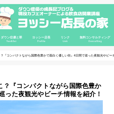
ダウン症優と翠
ヨッシー店長
リンク
無料コンサルティング
Yuu&Sui
Profile
Link
Consulting
講座
講座
講座
ルＱ＆Ａ
輪
優0歳
優1歳
優2歳
優3歳
優4歳
優7歳
優8歳
優9歳
優10歳
翠2歳
翠3歳
ゆすい姉妹
ダウン症情報
ダウン症の悩み相談
プロフィール
哲学
信念
レポート
ビジネス
インタビュー
旅行
映画
コスパ良品
サイトマップ
Instagram
ChariT
ヨッシーてんちょの部屋(旧ブログ)
カフェガパオ
Twitter
Google+
YouTube
掃除グッズ
インテリア
クレジットカー
こ？『コンパクトながら国際色豊かで面白く優しい街』4日間で巡った夜観光やビー
こ？『コンパクトながら国際色豊か
で巡った夜観光やビーチ情報を紹介！