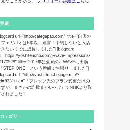
を見たことがある。
プロフィール詳細はこちら
実績
blogcard url="http://cafegapao.com/" title="自店の
カフェガパオは5年以上運営！予約しないと入店
きないまでに成長しました"] [blogcard
rl="https://yoshitencho.com/j-wave-impressions-
0170928" title="2017年は念願のJ-WAVEに出演
♪「STEP ONE」という番組で生喋りしました"]
blogcard url="http://yoshi-tencho.jugem.jp/?
id=933" title="「フレッツ光のプラン変更だけの
はずが、まさかの詐欺まがいへ!?」でNHKより取
材されました"]
カテゴリー