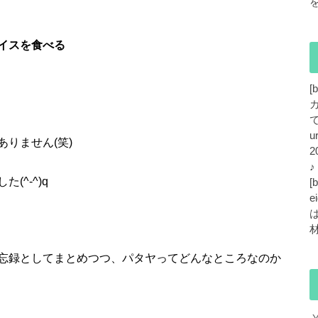
イスを食べる
[
で
u
りません(笑)
2
^-^)q
[
e
忘録としてまとめつつ、パタヤってどんなところなのか