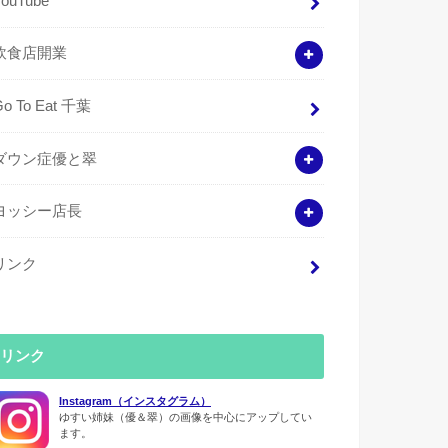
YouTube
飲食店開業
Go To Eat 千葉
ダウン症優と翠
ヨッシー店長
リンク
リンク
Instagram（インスタグラム）
ゆすい姉妹（優＆翠）の画像を中心にアップしてい
ます。