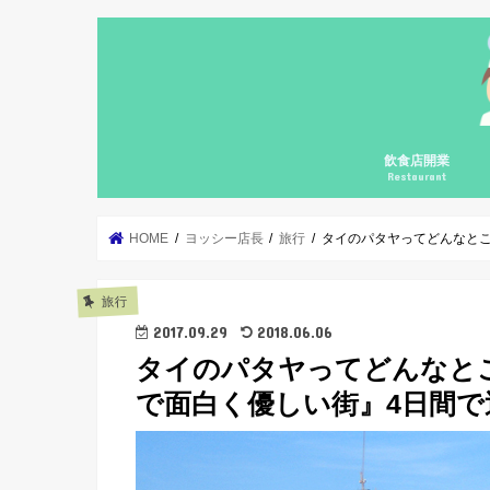
飲食店開業
Restaurant
自宅飲食店の開業
個人飲食店の開業
個人飲食店の継続
飲食店開業コンサ
集客勉強会
カフェガパオ
料理の基礎の基礎
メニューブックの
HOME
ヨッシー店長
旅行
タイのパタヤってどんなと
旅行
2017.09.29
2018.06.06
タイのパタヤってどんなと
で面白く優しい街』4日間