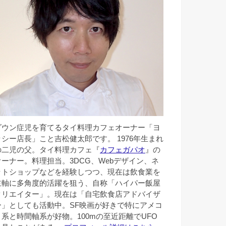
ダウン症児を育てるタイ料理カフェオーナー「ヨ
ッシー店長」こと吉松健太郎です。 1976年生まれ
の二児の父。タイ料理カフェ『
カフェガパオ
』の
オーナー。料理担当。3DCG、Webデザイン、ネ
ットショップなどを経験しつつ、現在は飲食業を
主軸に多角度的活躍を狙う、自称「ハイパー飯屋
クリエイター」。現在は「自宅飲食店アドバイザ
ー」としても活動中。SF映画が好きで特にアメコ
ミ系と時間軸系が好物。100mの至近距離でUFO