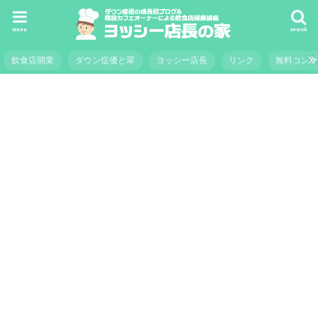
menu
search
飲食店開業
ダウン症優と翠
ヨッシー店長
リンク
無料コン