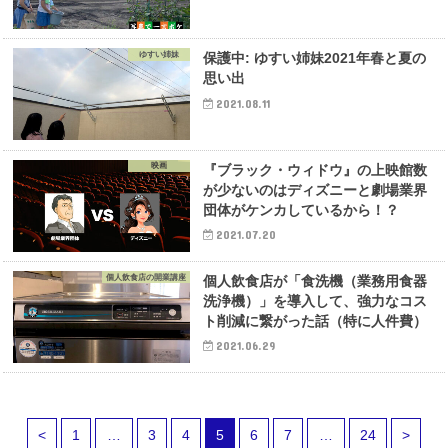
ゆすい姉妹
保護中: ゆすい姉妹2021年春と夏の
思い出
2021.08.11
映画
『ブラック・ウィドウ』の上映館数
が少ないのはディズニーと劇場業界
団体がケンカしているから！？
2021.07.20
個人飲食店の開業講座
個人飲食店が「食洗機（業務用食器
洗浄機）」を導入して、強力なコス
ト削減に繋がった話（特に人件費）
2021.06.29
<
1
…
3
4
5
6
7
…
24
>