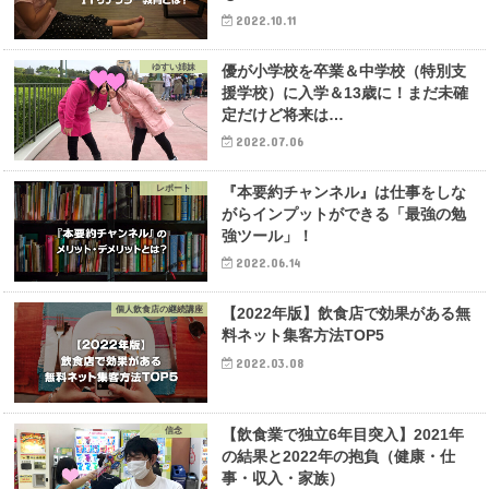
2022.10.11
ゆすい姉妹
優が小学校を卒業＆中学校（特別支
援学校）に入学＆13歳に！まだ未確
定だけど将来は…
2022.07.06
レポート
『本要約チャンネル』は仕事をしな
がらインプットができる「最強の勉
強ツール」！
2022.06.14
個人飲食店の継続講座
【2022年版】飲食店で効果がある無
料ネット集客方法TOP5
2022.03.08
信念
【飲食業で独立6年目突入】2021年
の結果と2022年の抱負（健康・仕
事・収入・家族）