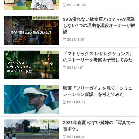
2022.01.06
自宅飲食店の開業講座
99％潰れない飲食店とは？ ●●が廃業
しない7つの理由を現役オーナーが解
説
2021.12.07
映画
『マトリックス レザレクションズ』
のストーリーを考察＆予想してみた
2021.11.17
哲学
映画『フリーガイ』を観て「シミュ
レーション仮説」を考えてみた
2021.09.07
ゆすい姉妹
2021年春夏 ゆすい姉妹の「写真で一
言ボケ」
2021.08.18